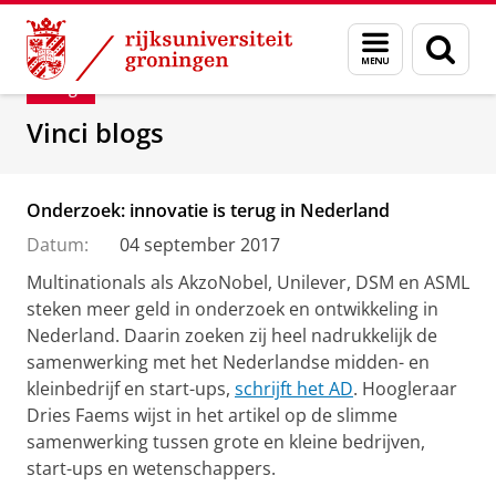
Skip
Skip
Department of Innovation Management & Str
Menu
Zoek
to
to
en
Content
Navigation
Blog
zoeken
Vinci blogs
Onderzoek: innovatie is terug in Nederland
Datum:
04 september 2017
Multinationals als AkzoNobel, Unilever, DSM en ASML
steken meer geld in onderzoek en ontwikkeling in
Nederland. Daarin zoeken zij heel nadrukkelijk de
samenwerking met het Nederlandse midden- en
kleinbedrijf en start-ups,
schrijft het AD
. Hoogleraar
Dries Faems wijst in het artikel op de slimme
samenwerking tussen grote en kleine bedrijven,
start-ups en wetenschappers.