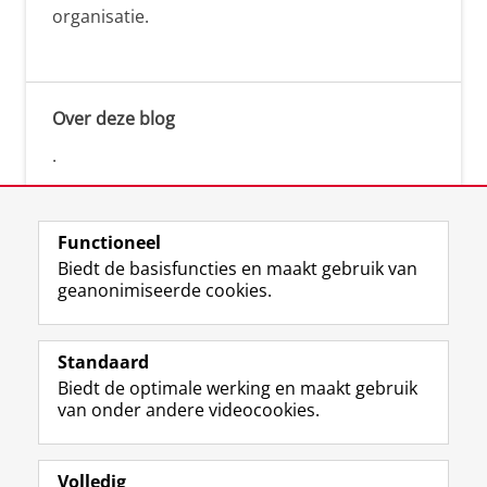
organisatie.
Over deze blog
.
Functioneel
Biedt de basisfuncties en maakt gebruik van
geanonimiseerde cookies.
F
L
R
I
Y
Volg de RUG
a
i
S
n
o
Standaard
c
n
S
s
u
Biedt de optimale werking en maakt gebruik
e
k
-
t
T
Studiekiezers
van onder andere videocookies.
b
e
f
a
u
Maatschappij/bedrijven
o
d
e
g
b
o
I
e
r
e
Alumni
k
n
d
a
-
Volledig