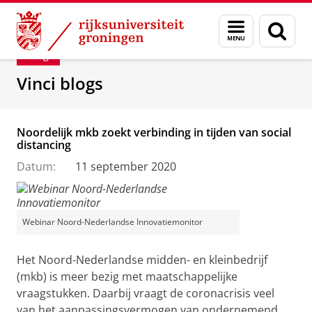
Skip
Skip
Department of Innovation Management & Str
Menu
Zoek
to
to
en
Content
Navigation
Blog
zoeken
Vinci blogs
Noordelijk mkb zoekt verbinding in tijden van social
distancing
Datum:
11 september 2020
Webinar Noord-Nederlandse Innovatiemonitor
Het Noord-Nederlandse midden- en kleinbedrijf
(mkb) is meer bezig met maatschappelijke
vraagstukken. Daarbij vraagt de coronacrisis veel
van het aanpassingsvermogen van ondernemend