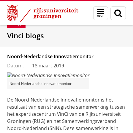
Skip
Skip
Department of Innovation Management & Str
Menu
Zoek
to
to
en
Content
Navigation
Blog
zoeken
Vinci blogs
Noord-Nederlandse Innovatiemonitor
Datum:
18 maart 2019
Noord-Nederlandse Innovatiemonitor
De Noord-Nederlandse Innovatiemonitor is het
resultaat van een strategische samenwerking tussen
het expertisecentrum VinCi van de Rijksuniversiteit
Groningen (RUG) en het Samenwerkingsverband
Noord-Nederland (SNN). Deze samenwerking is in