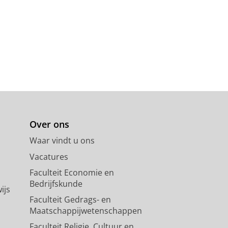
Over ons
Waar vindt u ons
Vacatures
Faculteit Economie en
Bedrijfskunde
ijs
Faculteit Gedrags- en
Maatschappijwetenschappen
Faculteit Religie, Cultuur en