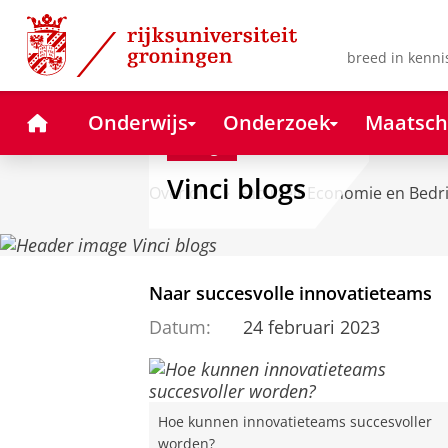
Skip
Skip
to
to
Content
Navigation
breed in kenni
Home
Onderwijs
Onderzoek
Maatsch
Blog
Vinci blogs
Over ons
Faculteit Economie en Bedr
Naar succesvolle innovatieteams
Datum:
24 februari 2023
Hoe kunnen innovatieteams succesvoller
worden?