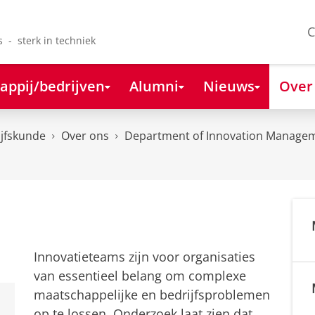
C
s - sterk in techniek
appij/bedrijven
Alumni
Nieuws
Over
ijfskunde
Over ons
Department of Innovation Managem
Innovatieteams zijn voor organisaties
van essentieel belang om complexe
maatschappelijke en bedrijfsproblemen
op te lossen. Onderzoek laat zien dat