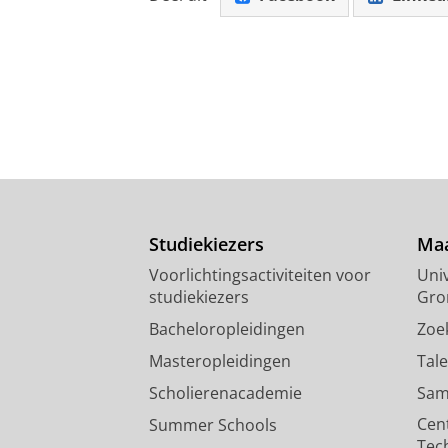
Studiekiezers
Maa
Voorlichtingsactiviteiten voor
Univ
studiekiezers
Gro
Bacheloropleidingen
Zoe
Masteropleidingen
Tal
Scholierenacademie
Sam
Cen
Summer Schools
Tec