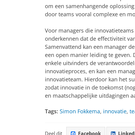
om een samenhangende oplossing t
door teams vooral complexe en mod
Voor managers die innovatieteams b
onderkennen dat de effectiviteit v
Samenvattend kan een manager de 
een open manier leiding te geven.
enkele uitvinders de verantwoordeli
innovatieproces, en kan een manag
innovatieteam. Hierdoor kan het s
zodat innovatie in de toekomst (no
en maatschappelijke uitdagingen a
Tags:
Simon Fokkema
,
innovatie
,
t
Deel dit
Facebook
Linked