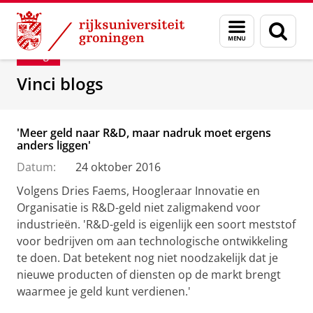
Skip
Skip
Department of Innovation Management & Str
Menu
Zoek
to
to
en
Content
Navigation
Blog
zoeken
Vinci blogs
'Meer geld naar R&D, maar nadruk moet ergens
anders liggen'
Datum:
24 oktober 2016
Volgens Dries Faems, Hoogleraar Innovatie en
Organisatie is R&D-geld niet zaligmakend voor
industrieën. 'R&D-geld is eigenlijk een soort meststof
voor bedrijven om aan technologische ontwikkeling
te doen. Dat betekent nog niet noodzakelijk dat je
nieuwe producten of diensten op de markt brengt
waarmee je geld kunt verdienen.'