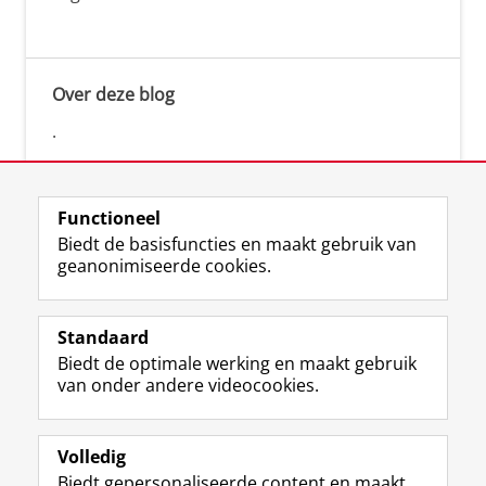
Over deze blog
.
Functioneel
Biedt de basisfuncties en maakt gebruik van
geanonimiseerde cookies.
F
L
R
I
Y
Volg de RUG
a
i
S
n
o
Standaard
c
n
S
s
u
Biedt de optimale werking en maakt gebruik
e
k
-
t
T
Studiekiezers
van onder andere videocookies.
b
e
f
a
u
Maatschappij/bedrijven
o
d
e
g
b
o
I
e
r
e
Alumni
k
n
d
a
-
Volledig
p
-
R
m
k
Biedt gepersonaliseerde content en maakt