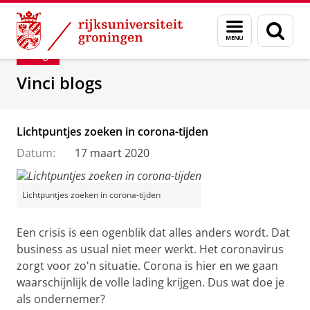
Skip
Skip
Department of Innovation Management & Str
Menu
Zoek
to
to
en
Content
Navigation
Blog
zoeken
Vinci blogs
Lichtpuntjes zoeken in corona-tijden
Datum:
17 maart 2020
Lichtpuntjes zoeken in corona-tijden
Een crisis is een ogenblik dat alles anders wordt. Dat
business as usual niet meer werkt. Het coronavirus
zorgt voor zo'n situatie. Corona is hier en we gaan
waarschijnlijk de volle lading krijgen. Dus wat doe je
als ondernemer?