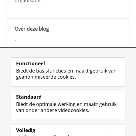
organisatie.
Over deze blog
.
Functioneel
Biedt de basisfuncties en maakt gebruik van
geanonimiseerde cookies.
F
L
R
I
Y
Volg de RUG
a
i
S
n
o
Standaard
c
n
S
s
u
Biedt de optimale werking en maakt gebruik
e
k
-
t
T
Studiekiezers
van onder andere videocookies.
b
e
f
a
u
Maatschappij/bedrijven
o
d
e
g
b
o
I
e
r
e
Alumni
k
n
d
a
-
Volledig
p
-
R
m
k