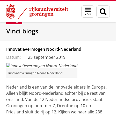
Skip
Skip
Department of Innovation Management & Str
Menu
Zoek
to
to
en
Content
Navigation
Blog
zoeken
Vinci blogs
Innovatievermogen Noord-Nederland
Datum:
25 september 2019
Innovatievermogen Noord-Nederland
Nederland is een van de innovatieleiders in Europa.
Alleen blijft Noord-Nederland achter bij de rest van
ons land. Van de 12 Nederlandse provincies staat
Groningen op nummer 7, Drenthe op 10 en
Friesland sluit de rij op 12. Kijken we naar alle 238