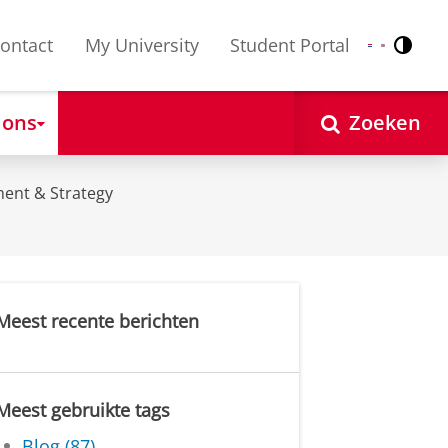
ontact
My University
Student Portal
Contr
Nederlands
English
 ons
Zoeken
ent & Strategy
Meest recente berichten
Meest gebruikte tags
Blog (87)