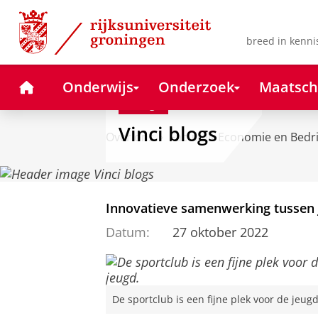
Skip
Skip
to
to
Content
Navigation
breed in kenni
Home
Onderwijs
Onderzoek
Maatsch
Blog
Vinci blogs
Over ons
Faculteit Economie en Bedr
Innovatieve samenwerking tussen 
Datum:
27 oktober 2022
De sportclub is een fijne plek voor de jeugd