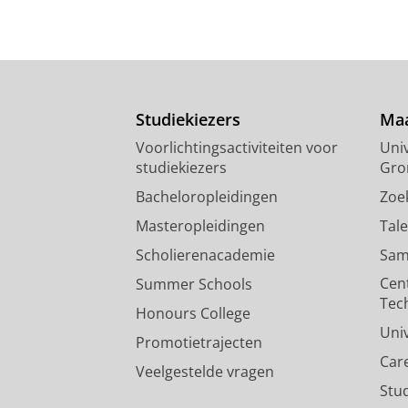
Studiekiezers
Maa
Voorlichtingsactiviteiten voor
Univ
studiekiezers
Gro
Bacheloropleidingen
Zoe
Masteropleidingen
Tal
Scholierenacademie
Sam
Cen
Summer Schools
Tec
Honours College
Uni
Promotietrajecten
Car
Veelgestelde vragen
Stu