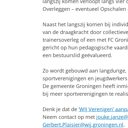
langszij komen verloopt langs vie
Overleggen – eventueel Opschalen 
Naast het langszij komen bij indiv
van de draagkracht door collectieve 
trainersoverleg of een met FC Groni
gericht op hun pedagogische vaardi
een bestuurslid geëvalueerd.
Zo wordt gebouwd aan langdurige,
sportverenigingen en jeugdwerkers 
De gemeente Groningen heeft inmid
bij meer sportverenigingen te reali
Denk je dat de
‘WIJ Verenigen’ aanp
Neem contact op met
jouke.janze@
Gerbert.Plaisier@wij.groningen.nl
.