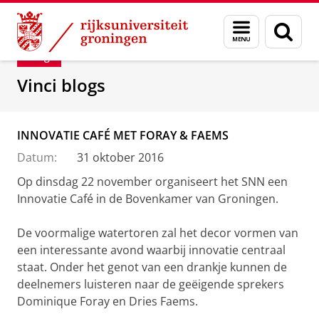
Skip
Skip
Department of Innovation Management & Str
Menu
Zoek
to
to
en
Content
Navigation
Blog
zoeken
Vinci blogs
INNOVATIE CAFÉ MET FORAY & FAEMS
Datum:
31 oktober 2016
Op dinsdag 22 november organiseert het SNN een
Innovatie Café in de Bovenkamer van Groningen.
De voormalige watertoren zal het decor vormen van
een interessante avond waarbij innovatie centraal
staat. Onder het genot van een drankje kunnen de
deelnemers luisteren naar de geëigende sprekers
Dominique Foray en Dries Faems.