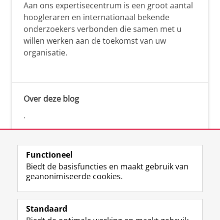
Aan ons expertisecentrum is een groot aantal
hoogleraren en internationaal bekende
onderzoekers verbonden die samen met u
willen werken aan de toekomst van uw
organisatie.
Over deze blog
.
Functioneel
Biedt de basisfuncties en maakt gebruik van
geanonimiseerde cookies.
F
L
R
I
Y
Volg de RUG
a
i
S
n
o
Standaard
c
n
S
s
u