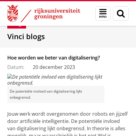
Skip
Skip
Department of Innovation Management & Str
Menu
Zoek
to
to
en
Content
Navigation
Blog
zoeken
Vinci blogs
Hoe worden we beter van digitalisering?
Datum:
20 december 2023
De potentiële invloed van digitalisering lijkt
onbegrensd.
Jouw werk wordt overgenomen door robots en jijzelf
door artificiële intelligentie. De potentiële invloed
van digitalisering lijkt onbegrensd. In theorie is alles
mogelijk, maar waarschijnlijk is het niet.Wel is