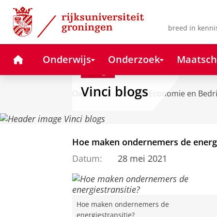
Skip
Skip
to
to
Content
Navigation
breed in kenni
Home
Onderwijs
Onderzoek
Maatsch
Blog
Vinci blogs
Over ons
Faculteit Economie en Bedr
Hoe maken ondernemers de energi
Datum:
28 mei 2021
Hoe maken ondernemers de
energiestransitie?