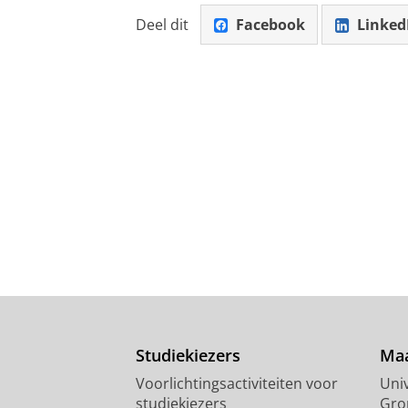
Deel dit
Facebook
Linked
Studiekiezers
Maa
Voorlichtingsactiviteiten voor
Univ
studiekiezers
Gro