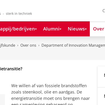
C
s - sterk in techniek
appij/bedrijven
Alumni
Nieuws
Over
ijfskunde
Over ons
Department of Innovation Managem
etransitie?
We willen af van fossiele brandstoffen
zoals steenkool, olie en aardgas. De
energietransitie moet ons brengen naar
een samenleving gebaseerd op