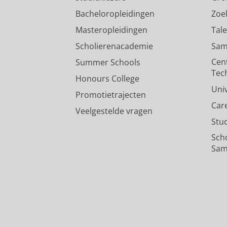
Bacheloropleidingen
Zoe
Masteropleidingen
Tal
Scholierenacademie
Sam
Cen
Summer Schools
Tec
Honours College
Uni
Promotietrajecten
Car
Veelgestelde vragen
Stu
Sch
Sam