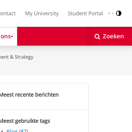
ontact
My University
Student Portal
Contr
Nederlands
English
 ons
Zoeken
ent & Strategy
Meest recente berichten
Meest gebruikte tags
Blog (87)