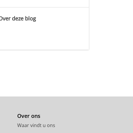
Over deze blog
.
Over ons
Waar vindt u ons