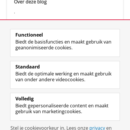
Over deze blog
.
Functioneel
Biedt de basisfuncties en maakt gebruik van
geanonimiseerde cookies.
F
L
R
I
Y
Volg de RUG
a
i
S
n
o
Standaard
c
n
S
s
u
Biedt de optimale werking en maakt gebruik
e
k
-
t
T
Studiekiezers
van onder andere videocookies.
b
e
f
a
u
Maatschappij/bedrijven
o
d
e
g
b
o
I
e
r
e
Alumni
k
n
d
a
-
Volledig
p
-
R
m
k
Biedt gepersonaliseerde content en maakt
Over ons
a
p
i
-
a
gebruik van marketingcookies.
g
a
j
a
n
i
g
k
c
a
Disclaimer & Copyright
Privacy
Cookies
n
i
s
c
a
Stel je cookievoorkeur in. Lees onze
privacy
en