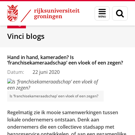
Skip
Skip
Department of Innovation Management & Str
Menu
Zoek
to
to
en
Content
Navigation
Blog
zoeken
Vinci blogs
Hand in hand, kameraden? Is
‘franchisekameraadschap’ een vloek of een zegen?
Datum:
22 juni 2020
Is ‘franchisekameraadschap’ een vloek of een zegen?
Regelmatig zie ik mooie samenwerkingen tussen
lokale ondernemers ontstaan. Denk aan
ondernemers die een collectieve stadsapp met
bezorgservice ontwikkelen, of aan een gezamenlijke