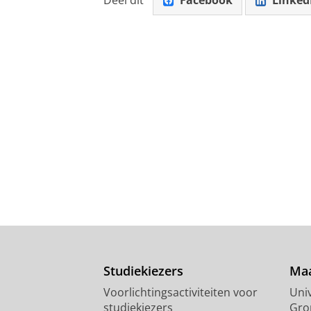
Studiekiezers
Maa
Voorlichtingsactiviteiten voor
Univ
studiekiezers
Gro