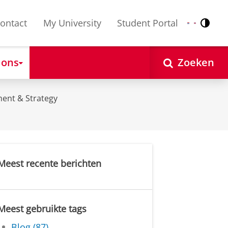
ontact
My University
Student Portal
Contr
Nederlands
English
 ons
Zoeken
ent & Strategy
Meest recente berichten
Meest gebruikte tags
Blog (87)