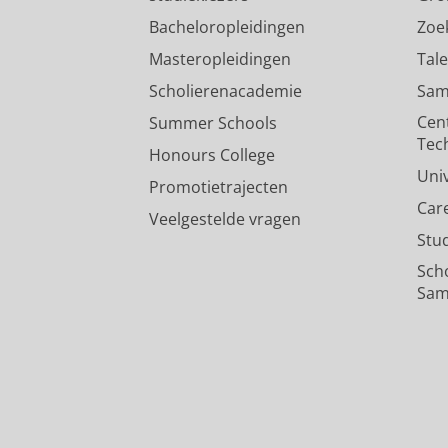
Bacheloropleidingen
Zoe
Masteropleidingen
Tal
Scholierenacademie
Sam
Cen
Summer Schools
Tec
Honours College
Uni
Promotietrajecten
Car
Veelgestelde vragen
Stu
Sch
Sam