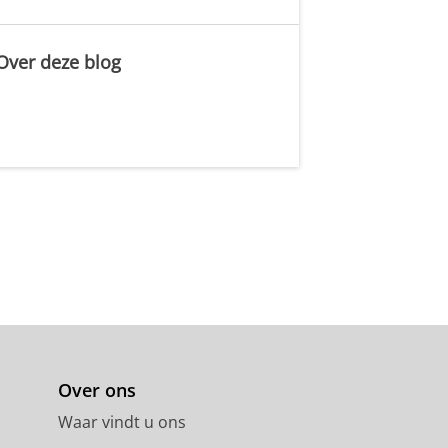
Over deze blog
.
Over ons
Waar vindt u ons