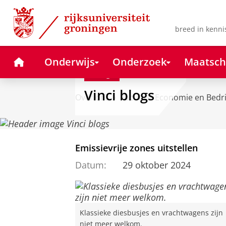
Skip
Skip
to
to
Content
Navigation
breed in kenni
Home
Onderwijs
Onderzoek
Maatsch
Blog
Vinci blogs
Over ons
Faculteit Economie en Bedr
Emissievrije zones uitstellen
Datum:
29 oktober 2024
Klassieke diesbusjes en vrachtwagens zijn
niet meer welkom.