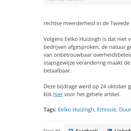
rechtse meerderheid in de Tweede K
Volgens Eelko Huizingh is dat niet v
bedrijven afgesproken, de natuur gee
van onbetrouwbaar overheidsbeleid 
stapsgewijze verandering maakt de 
betaalbaar.
Deze bijdrage werd op 24 oktober 
klik
hier
voor het gehele artikel.
Tags:
Eelko Huizingh
,
Emissie
,
Duu
Deel dit
Facebook
Linked