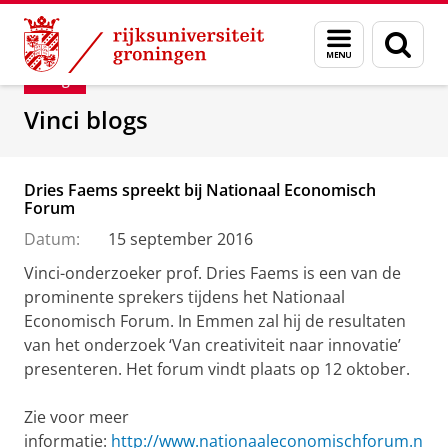
Skip
Skip
Department of Innovation Management & Str
Menu
Zoek
to
to
en
Content
Navigation
Blog
zoeken
Vinci blogs
Dries Faems spreekt bij Nationaal Economisch
Forum
Datum:
15 september 2016
Vinci-onderzoeker prof. Dries Faems is een van de
prominente sprekers tijdens het Nationaal
Economisch Forum. In Emmen zal hij de resultaten
van het onderzoek ‘Van creativiteit naar innovatie’
presenteren. Het forum vindt plaats op 12 oktober.
Zie voor meer
informatie:
http://www.nationaaleconomischforum.n