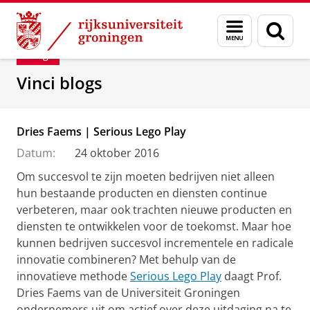
Skip
Skip
Department of Innovation Management & Str
Menu
Zoek
to
to
en
Content
Navigation
Blog
zoeken
Vinci blogs
Dries Faems | Serious Lego Play
Datum:
24 oktober 2016
Om succesvol te zijn moeten bedrijven niet alleen
hun bestaande producten en diensten continue
verbeteren, maar ook trachten nieuwe producten en
diensten te ontwikkelen voor de toekomst. Maar hoe
kunnen bedrijven succesvol incrementele en radicale
innovatie combineren? Met behulp van de
innovatieve methode
Serious Lego Play
daagt Prof.
Dries Faems van de Universiteit Groningen
ondernemers uit om actief over deze uitdaging na te