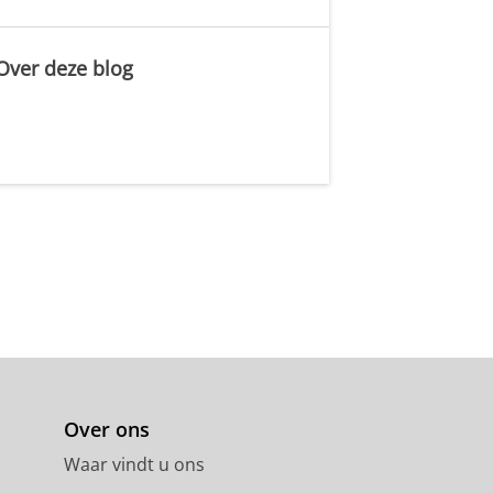
Over deze blog
.
Over ons
Waar vindt u ons