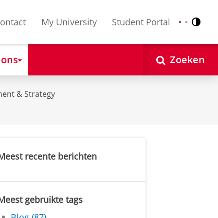
ontact
My University
Student Portal
Contr
Nederlands
English
 ons
Zoeken
ent & Strategy
Meest recente berichten
Meest gebruikte tags
Blog (87)