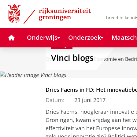
Skip
Skip
to
to
Content
Navigation
breed in kenni
Home
Onderwijs
Onderzoek
Maatsch
Blog
Vinci blogs
Over ons
Faculteit Economie en Bedr
Dries Faems in FD: Het innovatiebe
Datum:
23 juni 2017
Dries Faems, hoogleraar innovatie e
Groningen, kwam vrijdag aan het w
effectiviteit van het Europese innov
geld voor innovatie zin? Politici wet