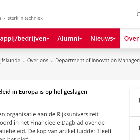
C
s - sterk in techniek
appij/bedrijven
Alumni
Nieuws
Over
ijfskunde
Over ons
Department of Innovation Managem
leid in Europa is op hol geslagen
n organisatie aan de Rijksuniversiteit
oord in het Financieele Dagblad over de
atiebeleid. De kop van artikel luidde: ‘Heeft
en het niet’.