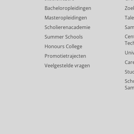
Bacheloropleidingen
Zoe
Masteropleidingen
Tal
Scholierenacademie
Sam
Cen
Summer Schools
Tec
Honours College
Uni
Promotietrajecten
Car
Veelgestelde vragen
Stu
Sch
Sam