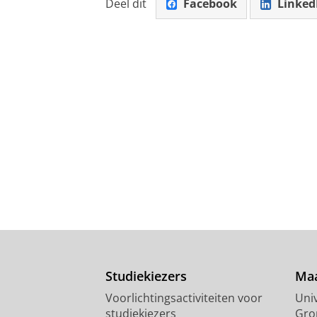
Deel dit
Facebook
Linked
Studiekiezers
Maa
Voorlichtingsactiviteiten voor
Univ
studiekiezers
Gro