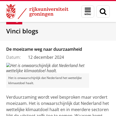
Skip
Skip
Department of Innovation Management & Str
Menu
Zoek
to
to
en
Content
Navigation
Blog
zoeken
Vinci blogs
De moeizame weg naar duurzaamheid
Datum:
12 december 2024
Het is onwaarschijnlijk dat Nederland het wettelijke
klimaatdoel haalt.
Verduurzaming wordt veel besproken maar vordert
moeizaam. Het is onwaarschijnlijk dat Nederland het
wettelijke klimaatdoel haalt en in meerdere sectoren
lijkt de uitstoot zelfs toe te nemen. Waarom komt