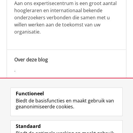
Aan ons expertisecentrum is een groot aantal
hoogleraren en internationaal bekende
onderzoekers verbonden die samen met u
willen werken aan de toekomst van uw
organisatie.
Over deze blog
.
Functioneel
Biedt de basisfuncties en maakt gebruik van
geanonimiseerde cookies.
F
L
R
I
Y
Volg de RUG
a
i
S
n
o
Standaard
c
n
S
s
u