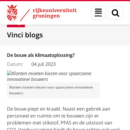
Skip
Skip
Department of Innovation Management & Str
Menu
Zoek
to
to
en
Content
Navigation
Blog
zoeken
Vinci blogs
De bouw als klimaatoplossing?
Datum:
04 juli 2023
Klanten moeten kiezen voor spaarzame innovatieve
bouwers
De bouw piept en kraakt. Naast een gebrek aan
personeel en ruimte om te bouwen zijn er
problemen met stikstof, PFAS en de uitstoot van
CO2. Verduurzaming biedt de bouw echter ook veel