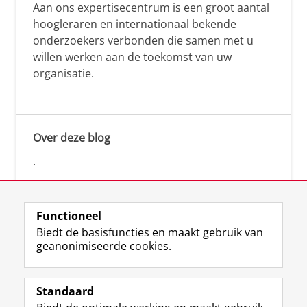
Aan ons expertisecentrum is een groot aantal
hoogleraren en internationaal bekende
onderzoekers verbonden die samen met u
willen werken aan de toekomst van uw
organisatie.
Over deze blog
.
Functioneel
Biedt de basisfuncties en maakt gebruik van
geanonimiseerde cookies.
F
L
R
I
Y
Volg de RUG
a
i
S
n
o
Standaard
c
n
S
s
u