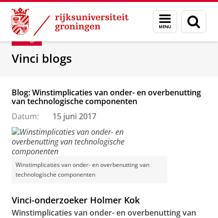
Skip
Skip
Department of Innovation Management & Str
Menu
Zoek
to
to
en
Content
Navigation
Blog
zoeken
Vinci blogs
Blog: Winstimplicaties van onder- en overbenutting
van technologische componenten
Datum:
15 juni 2017
Winstimplicaties van onder- en overbenutting van
technologische componenten
Vinci-onderzoeker Holmer Kok
Winstimplicaties van onder- en overbenutting van