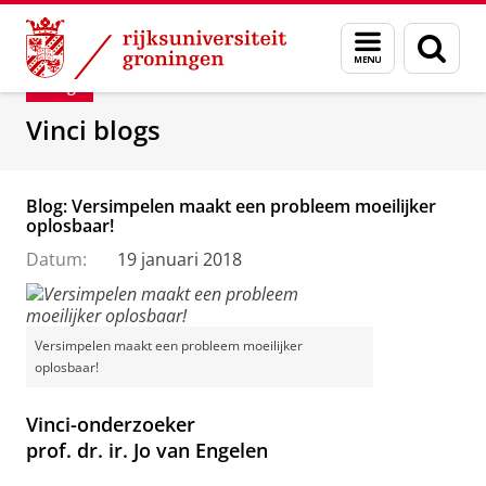
Skip
Skip
Department of Innovation Management & Str
Menu
Zoek
to
to
en
Content
Navigation
Blog
zoeken
Vinci blogs
Blog: Versimpelen maakt een probleem moeilijker
oplosbaar!
Datum:
19 januari 2018
Versimpelen maakt een probleem moeilijker
oplosbaar!
Vinci-onderzoeker
prof. dr. ir. Jo van Engelen