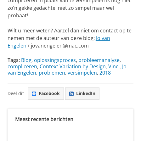
compliceren in plaats van te versimpelen is nog niet
zo’n gekke gedachte: niet zo simpel maar wel
probaat!
Wilt u meer weten? Aarzel dan niet om contact op te
nemen met de auteur van deze blog:
Jo van
Engelen
/ jovanengelen@mac.com
Tags:
Blog
,
oplossingsproces
,
probleemanalyse
,
compliceren
,
Context Variation by Design
,
Vinci
,
Jo
van Engelen
,
problemen
,
versimpelen
,
2018
Deel dit
Facebook
LinkedIn
Meest recente berichten