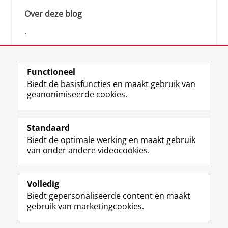
Over deze blog
.
Functioneel
Biedt de basisfuncties en maakt gebruik van
geanonimiseerde cookies.
F
L
R
I
Y
Volg de RUG
a
i
S
n
o
Standaard
c
n
S
s
u
Biedt de optimale werking en maakt gebruik
e
k
-
t
T
Studiekiezers
van onder andere videocookies.
b
e
f
a
u
Maatschappij/bedrijven
o
d
e
g
b
o
I
e
r
e
Alumni
k
n
d
a
-
Volledig
p
-
R
m
k
Biedt gepersonaliseerde content en maakt
Over ons
a
p
i
-
a
gebruik van marketingcookies.
g
a
j
a
n
i
g
k
c
a