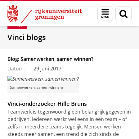
Skip
Skip
Department of Innovation Management & Str
Menu
Zoek
to
to
en
Content
Navigation
Blog
zoeken
Vinci blogs
Blog: Samenwerken, samen winnen?
Datum:
29 juni 2017
Samenwerken, samen winnen?
Vinci-onderzoeker Hille Bruns
Teamwerk is tegenwoordig een belangrijk gegeven in
bedrijven. Iedereen werkt wel eens in een team – of
zelfs in meerdere teams tegelijk. Mensen werken
steeds meer samen, een trend die zich sinds de