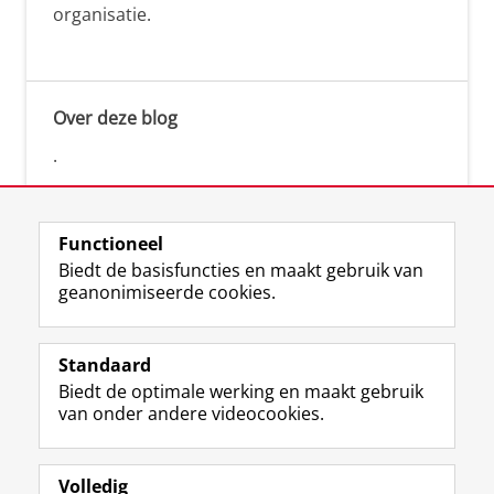
organisatie.
Over deze blog
.
Functioneel
Biedt de basisfuncties en maakt gebruik van
geanonimiseerde cookies.
F
L
R
I
Y
Volg de RUG
a
i
S
n
o
Standaard
c
n
S
s
u
Biedt de optimale werking en maakt gebruik
e
k
-
t
T
Studiekiezers
van onder andere videocookies.
b
e
f
a
u
Maatschappij/bedrijven
o
d
e
g
b
o
I
e
r
e
Alumni
k
n
d
a
-
Volledig