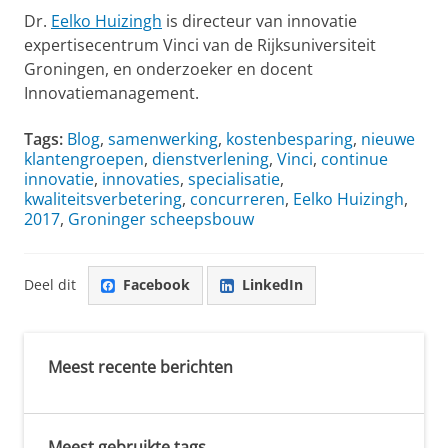
Dr.
Eelko Huizingh
is directeur van innovatie
expertisecentrum Vinci van de Rijksuniversiteit
Groningen, en onderzoeker en docent
Innovatiemanagement.
Tags:
Blog
,
samenwerking
,
kostenbesparing
,
nieuwe
klantengroepen
,
dienstverlening
,
Vinci
,
continue
innovatie
,
innovaties
,
specialisatie
,
kwaliteitsverbetering
,
concurreren
,
Eelko Huizingh
,
2017
,
Groninger scheepsbouw
Deel dit
Facebook
LinkedIn
Meest recente berichten
Meest gebruikte tags