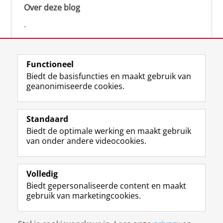
Over deze blog
.
Functioneel
Biedt de basisfuncties en maakt gebruik van
geanonimiseerde cookies.
F
L
R
I
Y
Volg de RUG
a
i
S
n
o
Standaard
c
n
S
s
u
Biedt de optimale werking en maakt gebruik
e
k
-
t
T
Studiekiezers
van onder andere videocookies.
b
e
f
a
u
Maatschappij/bedrijven
o
d
e
g
b
o
I
e
r
e
Alumni
k
n
d
a
-
Volledig
p
-
R
m
k
Biedt gepersonaliseerde content en maakt
Over ons
a
p
i
-
a
gebruik van marketingcookies.
g
a
j
a
n
i
g
k
c
a
Disclaimer & Copyright
Privacy
Cookies
n
i
s
c
a