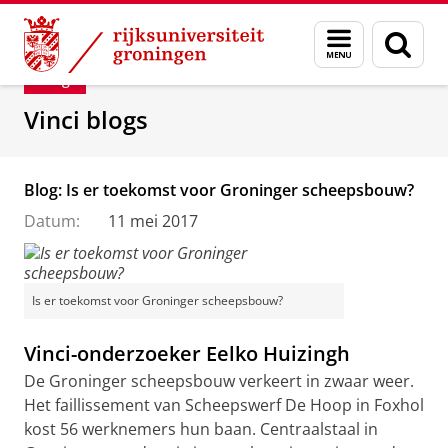
Skip
Skip
Department of Innovation Management & Str
Menu
Zoek
to
to
en
Content
Navigation
Blog
zoeken
Vinci blogs
Blog: Is er toekomst voor Groninger scheepsbouw?
Datum:
11 mei 2017
Is er toekomst voor Groninger scheepsbouw?
Vinci-onderzoeker Eelko Huizingh
De Groninger scheepsbouw verkeert in zwaar weer.
Het faillissement van Scheepswerf De Hoop in Foxhol
kost 56 werknemers hun baan. Centraalstaal in