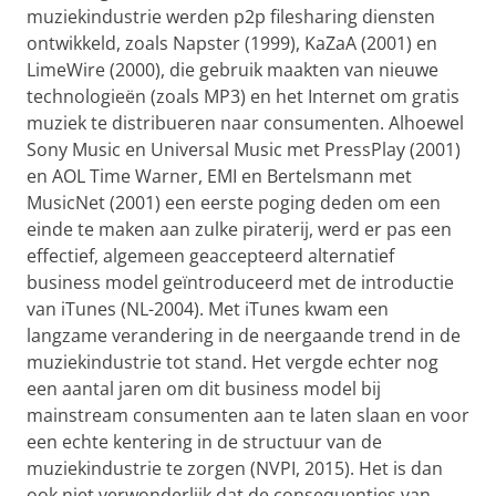
muziekindustrie werden p2p filesharing diensten
ontwikkeld, zoals Napster (1999), KaZaA (2001) en
LimeWire (2000), die gebruik maakten van nieuwe
technologieën (zoals MP3) en het Internet om gratis
muziek te distribueren naar consumenten. Alhoewel
Sony Music en Universal Music met PressPlay (2001)
en AOL Time Warner, EMI en Bertelsmann met
MusicNet (2001) een eerste poging deden om een
einde te maken aan zulke piraterij, werd er pas een
effectief, algemeen geaccepteerd alternatief
business model geïntroduceerd met de introductie
van iTunes (NL-2004). Met iTunes kwam een
langzame verandering in de neergaande trend in de
muziekindustrie tot stand. Het vergde echter nog
een aantal jaren om dit business model bij
mainstream consumenten aan te laten slaan en voor
een echte kentering in de structuur van de
muziekindustrie te zorgen (NVPI, 2015). Het is dan
ook niet verwonderlijk dat de consequenties van