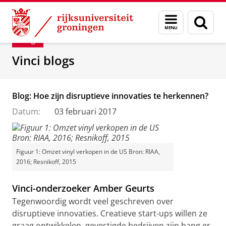
Skip
Skip
Department of Innovation Management & Str
Menu
Zoek
to
to
en
Content
Navigation
Blog
zoeken
Vinci blogs
Blog: Hoe zijn disruptieve innovaties te herkennen?
Datum:
03 februari 2017
Figuur 1: Omzet vinyl verkopen in de US Bron: RIAA,
2016; Resnikoff, 2015
Vinci-onderzoeker Amber Geurts
Tegenwoordig wordt veel geschreven over
disruptieve innovaties. Creatieve start-ups willen ze
graag ontwikkelen, gevestigde bedrijven zijn bang er