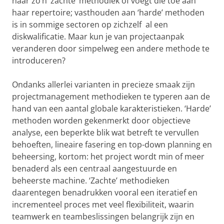
naar zo’n ‘zachte’ methodiek of voegt die toe aan
haar repertoire; vasthouden aan ‘harde’ methoden
is in sommige sectoren op zichzelf al een
diskwalificatie. Maar kun je van projectaanpak
veranderen door simpelweg een andere methode te
introduceren?
Ondanks allerlei varianten in precieze smaak zijn
projectmanagement methodieken te typeren aan de
hand van een aantal globale karakteristieken. ‘Harde’
methoden worden gekenmerkt door objectieve
analyse, een beperkte blik wat betreft te vervullen
behoeften, lineaire fasering en top-down planning en
beheersing, kortom: het project wordt min of meer
benaderd als een centraal aangestuurde en
beheerste machine. ‘Zachte’ methodieken
daarentegen benadrukken vooral een iteratief en
incrementeel proces met veel flexibiliteit, waarin
teamwerk en teambeslissingen belangrijk zijn en