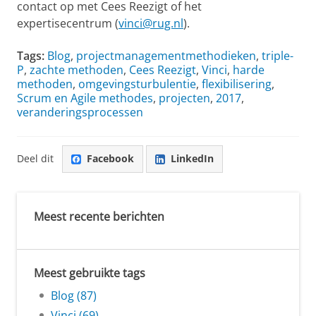
contact op met Cees Reezigt of het
expertisecentrum (
vinci@rug.nl
).
Tags:
Blog
,
projectmanagementmethodieken
,
triple-
P
,
zachte methoden
,
Cees Reezigt
,
Vinci
,
harde
methoden
,
omgevingsturbulentie
,
flexibilisering
,
Scrum en Agile methodes
,
projecten
,
2017
,
veranderingsprocessen
Deel dit
Facebook
LinkedIn
Meest recente berichten
Meest gebruikte tags
Blog (87)
Vinci (69)