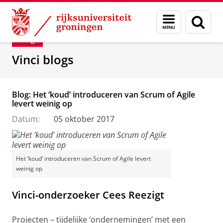
Skip
Skip
Department of Innovation Management & Str
Menu
Zoek
to
to
en
Content
Navigation
Blog
zoeken
Vinci blogs
Blog: Het ‘koud’ introduceren van Scrum of Agile
levert weinig op
Datum:
05 oktober 2017
Het ‘koud’ introduceren van Scrum of Agile levert
weinig op
Vinci-onderzoeker Cees Reezigt
Projecten – tijdelijke ‘ondernemingen’ met een