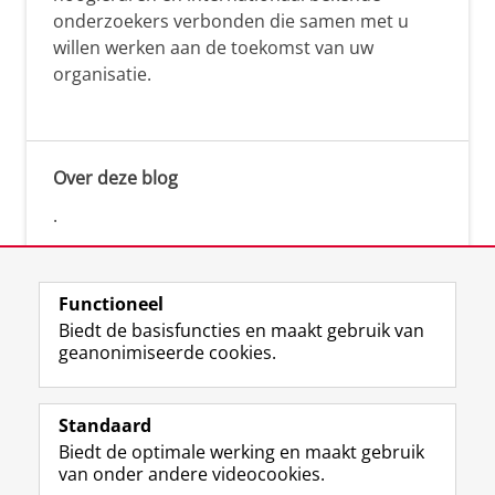
onderzoekers verbonden die samen met u
willen werken aan de toekomst van uw
organisatie.
Over deze blog
.
Functioneel
Biedt de basisfuncties en maakt gebruik van
geanonimiseerde cookies.
F
L
R
I
Y
Volg de RUG
a
i
S
n
o
Standaard
c
n
S
s
u
Biedt de optimale werking en maakt gebruik
e
k
-
t
T
Studiekiezers
van onder andere videocookies.
b
e
f
a
u