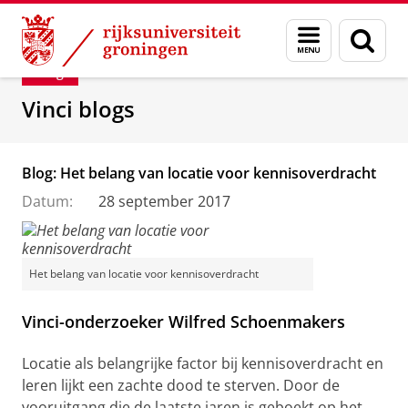
Skip
Skip
Department of Innovation Management & Str
Menu
Zoek
to
to
en
Content
Navigation
Blog
zoeken
Vinci blogs
Blog: Het belang van locatie voor kennisoverdracht
Datum:
28 september 2017
Het belang van locatie voor kennisoverdracht
Vinci-onderzoeker Wilfred Schoenmakers
Locatie als belangrijke factor bij kennisoverdracht en
leren lijkt een zachte dood te sterven. Door de
vooruitgang die de laatste jaren is geboekt op het