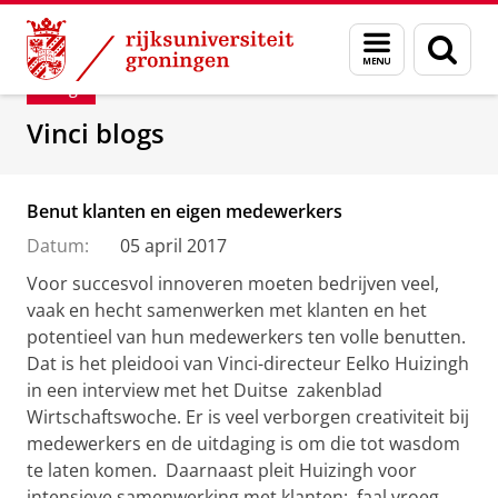
Skip
Skip
Department of Innovation Management & Str
Menu
Zoek
to
to
en
Content
Navigation
Blog
zoeken
Vinci blogs
Benut klanten en eigen medewerkers
Datum:
05 april 2017
Voor succesvol innoveren moeten bedrijven veel,
vaak en hecht samenwerken met klanten en het
potentieel van hun medewerkers ten volle benutten.
Dat is het pleidooi van Vinci-directeur Eelko Huizingh
in een interview met het Duitse zakenblad
Wirtschaftswoche. Er is veel verborgen creativiteit bij
medewerkers en de uitdaging is om die tot wasdom
te laten komen. Daarnaast pleit Huizingh voor
intensieve samenwerking met klanten: faal vroeg,