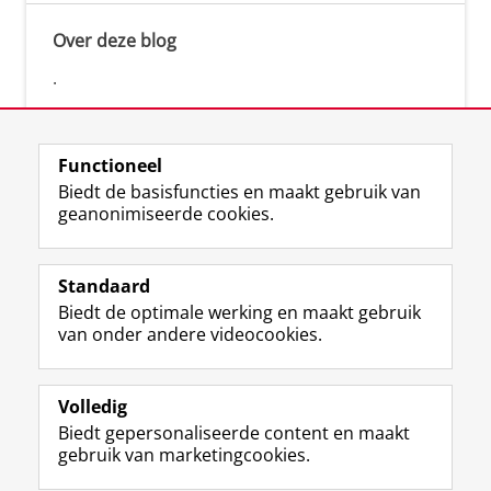
Over deze blog
.
Functioneel
Biedt de basisfuncties en maakt gebruik van
geanonimiseerde cookies.
F
L
R
I
Y
Volg de RUG
a
i
S
n
o
Standaard
c
n
S
s
u
Biedt de optimale werking en maakt gebruik
e
k
-
t
T
Studiekiezers
van onder andere videocookies.
b
e
f
a
u
Maatschappij/bedrijven
o
d
e
g
b
o
I
e
r
e
Alumni
k
n
d
a
-
Volledig
p
-
R
m
k
Biedt gepersonaliseerde content en maakt
Over ons
a
p
i
-
a
gebruik van marketingcookies.
g
a
j
a
n