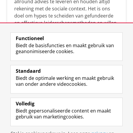
allround advies te leveren en houden altijd
rekening met de sociale context. Het is ons
doel om hypes te scheiden van gefundeerde
en effectieve leiderschapsmethoden en willen
leiders helpen om op een doeltreffende
manier te reageren op economische en
Functioneel
maatschappelijke kwesties. Samen tillen wij
Biedt de basisfuncties en maakt gebruik van
geanonimiseerde cookies.
het leiderschap in uw organisatie naar een
hoger niveau.
Standaard
Biedt de optimale werking en maakt gebruik
van onder andere videocookies.
Volledig
L
Volg ons op
Biedt gepersonaliseerde content en maakt
i
gebruik van marketingcookies.
n
k
e
Disclaimer & Copyright
Privacy
Cookies