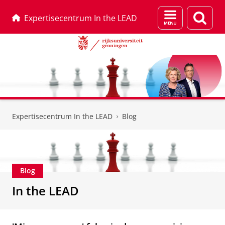
Menu
Zoek
Expertisecentrum In the LEAD
en
zoeken
Skip
Skip
to
to
Expertisecentrum In the LEAD
Blog
Content
Navigation
Blog
In the LEAD