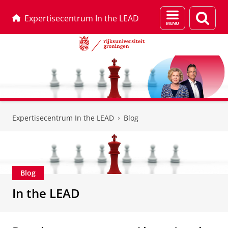
Menu
Zoek
Expertisecentrum In the LEAD
en
zoeken
Skip
Skip
to
to
Expertisecentrum In the LEAD
Blog
Content
Navigation
Blog
In the LEAD