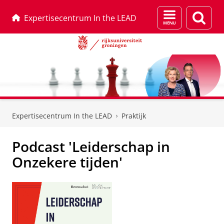
Menu
Zoek
Expertisecentrum In the LEAD
en
zoeken
Skip
Skip
to
to
Expertisecentrum In the LEAD
Praktijk
Content
Navigation
Podcast 'Leiderschap in
Onzekere tijden'