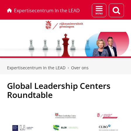
Menu
Zoek
Expertisecentrum In the LEAD
en
zoeken
Skip
Skip
to
to
Expertisecentrum In the LEAD
Over ons
Content
Navigation
Global Leadership Centers
Roundtable