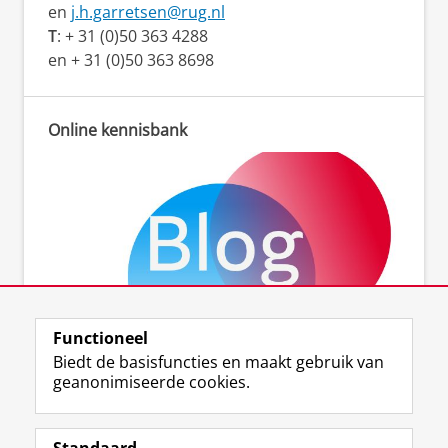
en
j.h.garretsen@rug.nl
T
: + 31 (0)50 363 4288
en + 31 (0)50 363 8698
Online kennisbank
Functioneel
Biedt de basisfuncties en maakt gebruik van
Neem een kijkje op onze blog
geanonimiseerde cookies.
Tweets