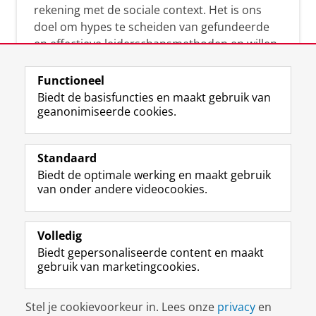
rekening met de sociale context. Het is ons
doel om hypes te scheiden van gefundeerde
en effectieve leiderschapsmethoden en willen
leiders helpen om op een doeltreffende
manier te reageren op economische en
Functioneel
maatschappelijke kwesties. Samen tillen wij
Biedt de basisfuncties en maakt gebruik van
geanonimiseerde cookies.
het leiderschap in uw organisatie naar een
hoger niveau.
Standaard
Biedt de optimale werking en maakt gebruik
van onder andere videocookies.
Volledig
L
Volg ons op
Biedt gepersonaliseerde content en maakt
i
gebruik van marketingcookies.
n
k
e
Disclaimer & Copyright
Privacy
Cookies
Stel je cookievoorkeur in. Lees onze
privacy
en
d
Inloggen