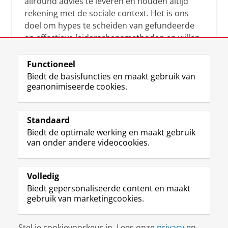
allround advies te leveren en houden altijd
rekening met de sociale context. Het is ons
doel om hypes te scheiden van gefundeerde
en effectieve leiderschapsmethoden en willen
leiders helpen om op een doeltreffende
manier te reageren op economische en
Functioneel
maatschappelijke kwesties. Samen tillen wij
Biedt de basisfuncties en maakt gebruik van
geanonimiseerde cookies.
het leiderschap in uw organisatie naar een
hoger niveau.
Standaard
Biedt de optimale werking en maakt gebruik
van onder andere videocookies.
Volledig
L
Volg ons op
Biedt gepersonaliseerde content en maakt
i
gebruik van marketingcookies.
n
k
e
Disclaimer & Copyright
Privacy
Cookies
Stel je cookievoorkeur in. Lees onze
privacy
en