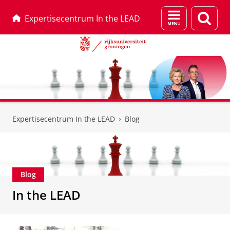
Menu
Zoek
Expertisecentrum In the LEAD
en
zoeken
Skip
Skip
to
to
Expertisecentrum In the LEAD
Blog
Content
Navigation
Blog
In the LEAD