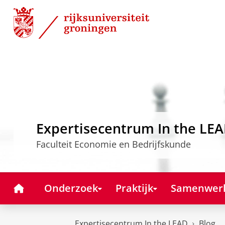
Skip
Skip
to
to
Content
Navigation
Expertisecentrum In the LE
Faculteit Economie en Bedrijfskunde
Home
Onderzoek
Praktijk
Samenwer
Expertisecentrum In the LEAD
Blog