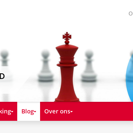
O
AD
king
Blog
Over ons