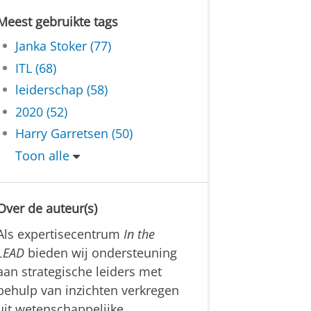
Meest gebruikte tags
Janka Stoker (77)
ITL (68)
leiderschap (58)
2020 (52)
Harry Garretsen (50)
Toon alle
Over de auteur(s)
Als expertisecentrum
In the
LEAD
bieden wij ondersteuning
aan strategische leiders met
behulp van inzichten verkregen
uit wetenschappelijke