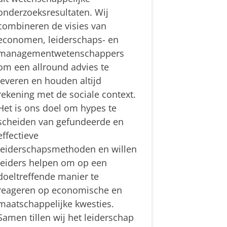
onderzoeksresultaten. Wij
combineren de visies van
economen, leiderschaps- en
managementwetenschappers
om een allround advies te
leveren en houden altijd
rekening met de sociale context.
Het is ons doel om hypes te
scheiden van gefundeerde en
effectieve
leiderschapsmethoden en willen
leiders helpen om op een
doeltreffende manier te
reageren op economische en
maatschappelijke kwesties.
Samen tillen wij het leiderschap