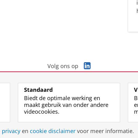
L
Volg ons op
i
n
k
Standaard
V
e
Biedt de optimale werking en
B
d
maakt gebruik van onder andere
e
I
videocookies.
m
n
-
p
Disclaimer & Copyright
Privacy
Cookies
Inlo
e
privacy
en
cookie disclaimer
voor meer informatie.
a