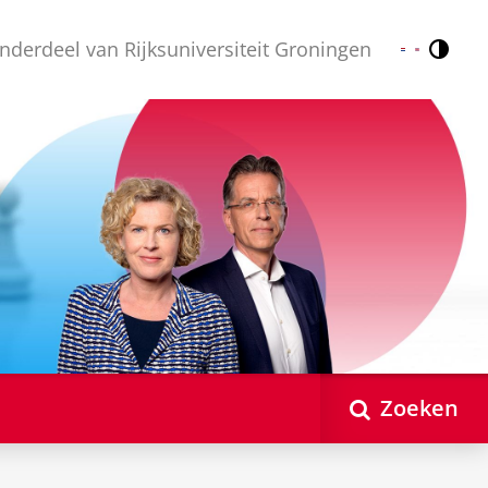
nderdeel van Rijksuniversiteit Groningen
Contr
Nederlands
English
Zoeken