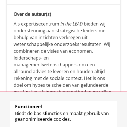
Over de auteur(s)
Als expertisecentrum
In the LEAD
bieden wij
ondersteuning aan strategische leiders met
behulp van inzichten verkregen uit
wetenschappelijke onderzoeksresultaten. Wij
combineren de visies van economen,
leiderschaps- en
managementwetenschappers om een
allround advies te leveren en houden altijd
rekening met de sociale context. Het is ons
doel om hypes te scheiden van gefundeerde
en effectieve leiderschapsmethoden en willen
leiders helpen om op een doeltreffende
manier te reageren op economische en
Functioneel
maatschappelijke kwesties. Samen tillen wij
Biedt de basisfuncties en maakt gebruik van
geanonimiseerde cookies.
het leiderschap in uw organisatie naar een
hoger niveau.