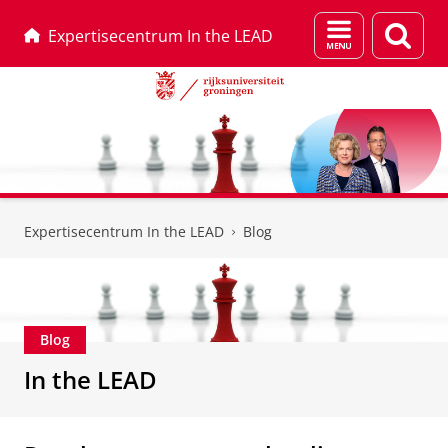
Menu
Zoek
Expertisecentrum In the LEAD
en
zoeken
Skip
Skip
to
to
Expertisecentrum In the LEAD
Blog
Content
Navigation
Blog
In the LEAD