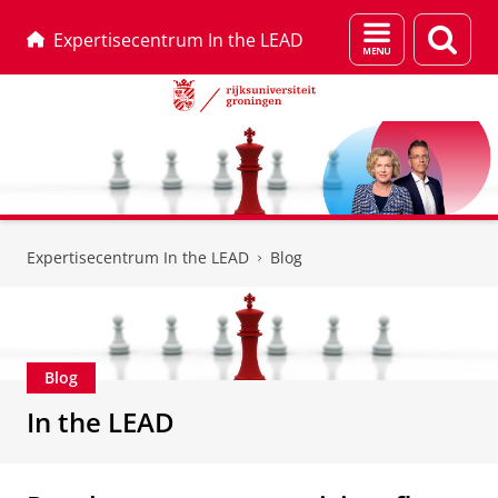
Menu
Zoek
Expertisecentrum In the LEAD
en
zoeken
Skip
Skip
to
to
Expertisecentrum In the LEAD
Blog
Content
Navigation
Blog
In the LEAD