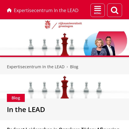
Menu
Zoek
Expertisecentrum In the LEAD
en
zoeken
Skip
Skip
to
to
Expertisecentrum In the LEAD
Blog
Content
Navigation
Blog
In the LEAD