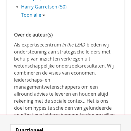
Harry Garretsen (50)
Toon alle
Over de auteur(s)
Als expertisecentrum
In the LEAD
bieden wij
ondersteuning aan strategische leiders met
behulp van inzichten verkregen uit
wetenschappelijke onderzoeksresultaten. Wij
combineren de visies van economen,
leiderschaps- en
managementwetenschappers om een
allround advies te leveren en houden altijd
rekening met de sociale context. Het is ons
doel om hypes te scheiden van gefundeerde
en effectieve leiderschapsmethoden en willen
leiders helpen om op een doeltreffende
manier te reageren op economische en
Functioneel