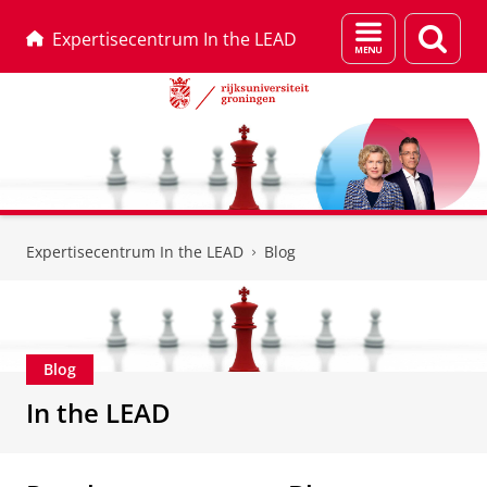
Menu
Zoek
Expertisecentrum In the LEAD
en
zoeken
Skip
Skip
to
to
Expertisecentrum In the LEAD
Blog
Content
Navigation
Blog
In the LEAD