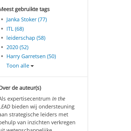
Meest gebruikte tags
Janka Stoker (77)
ITL (68)
leiderschap (58)
2020 (52)
Harry Garretsen (50)
Toon alle
Over de auteur(s)
Als expertisecentrum
In the
LEAD
bieden wij ondersteuning
aan strategische leiders met
behulp van inzichten verkregen
uit wetenschappelijke