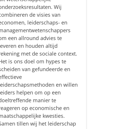
onderzoeksresultaten. Wij
combineren de visies van
economen, leiderschaps- en
managementwetenschappers
om een allround advies te
leveren en houden altijd
rekening met de sociale context.
Het is ons doel om hypes te
scheiden van gefundeerde en
effectieve
leiderschapsmethoden en willen
leiders helpen om op een
doeltreffende manier te
reageren op economische en
maatschappelijke kwesties.
Samen tillen wij het leiderschap