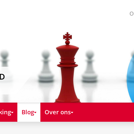
O
AD
king
Blog
Over ons