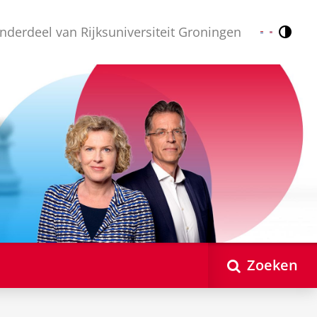
nderdeel van Rijksuniversiteit Groningen
Contr
Nederlands
English
Zoeken