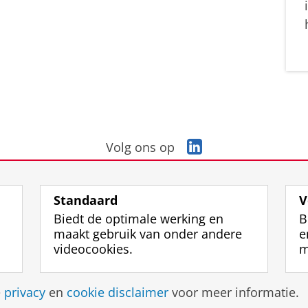
L
Volg ons op
i
n
k
Standaard
V
e
Biedt de optimale werking en
B
d
maakt gebruik van onder andere
e
I
videocookies.
m
n
-
p
Disclaimer & Copyright
Privacy
Cookies
Inlo
e
privacy
en
cookie disclaimer
voor meer informatie.
a