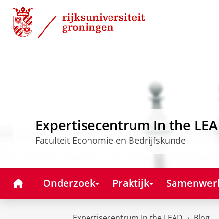
Skip
Skip
to
to
Content
Navigation
Expertisecentrum In the LE
Faculteit Economie en Bedrijfskunde
Home
Onderzoek
Praktijk
Samenwer
Expertisecentrum In the LEAD
Blog