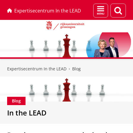
Menu
Zoek
Expertisecentrum In the LEAD
en
zoeken
Skip
Skip
to
to
Expertisecentrum In the LEAD
Blog
Content
Navigation
Blog
In the LEAD