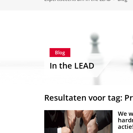
Blog
In the LEAD
Resultaten voor tag: P
We w
hardn
actie