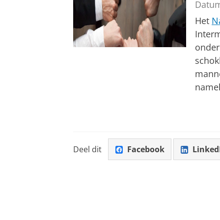
Datu
Het
N
Inter
onder
schokk
manne
namel
Deel dit
Facebook
Linked