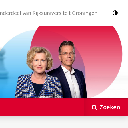
nderdeel van Rijksuniversiteit Groningen
Contr
Nederlands
English
Zoeken