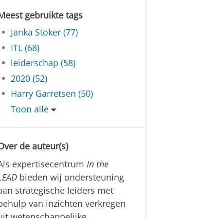
Meest gebruikte tags
Janka Stoker (77)
ITL (68)
leiderschap (58)
2020 (52)
Harry Garretsen (50)
Toon alle
Over de auteur(s)
Als expertisecentrum
In the
LEAD
bieden wij ondersteuning
aan strategische leiders met
behulp van inzichten verkregen
uit wetenschappelijke