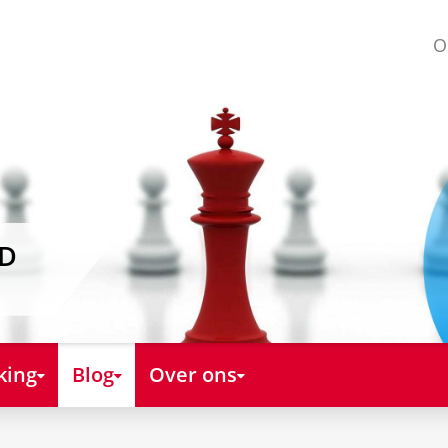
O
AD
king
Blog
Over ons