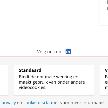
L
Volg ons op
i
n
k
Standaard
V
e
Biedt de optimale werking en
B
d
maakt gebruik van onder andere
e
I
videocookies.
m
n
-
p
Disclaimer & Copyright
Privacy
Cookies
Inlo
e
privacy
en
cookie disclaimer
voor meer informatie.
a