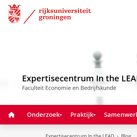
Skip
Skip
to
to
Content
Navigation
Expertisecentrum In the LE
Faculteit Economie en Bedrijfskunde
Home
Onderzoek
Praktijk
Samenwer
Expertisecentrum In the LEAD
Blog