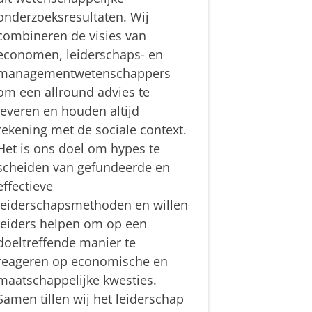
onderzoeksresultaten. Wij
combineren de visies van
economen, leiderschaps- en
managementwetenschappers
om een allround advies te
leveren en houden altijd
rekening met de sociale context.
Het is ons doel om hypes te
scheiden van gefundeerde en
effectieve
leiderschapsmethoden en willen
leiders helpen om op een
doeltreffende manier te
reageren op economische en
maatschappelijke kwesties.
Samen tillen wij het leiderschap