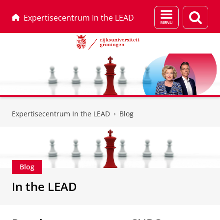
Menu
Zoek
Expertisecentrum In the LEAD
en
zoeken
Skip
Skip
to
to
Expertisecentrum In the LEAD
Blog
Content
Navigation
Blog
In the LEAD