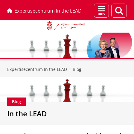
Menu
Zoek
Expertisecentrum In the LEAD
en
zoeken
Skip
Skip
to
to
Expertisecentrum In the LEAD
Blog
Content
Navigation
Blog
In the LEAD