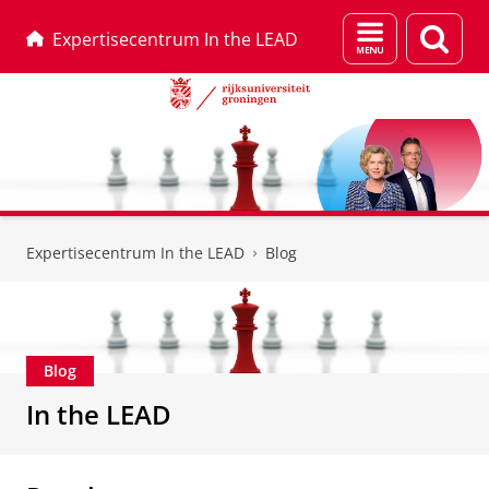
Menu
Zoek
Expertisecentrum In the LEAD
en
zoeken
Skip
Skip
to
to
Expertisecentrum In the LEAD
Blog
Content
Navigation
Blog
In the LEAD