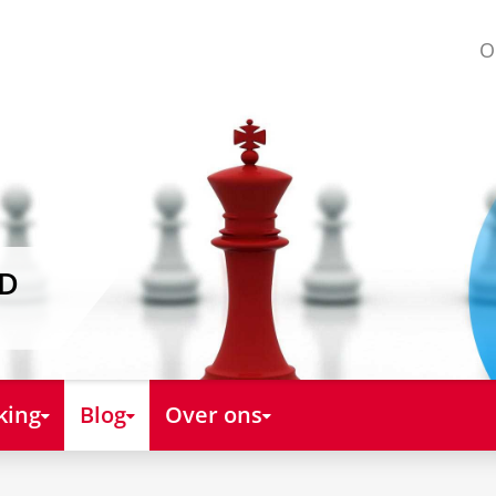
O
AD
king
Blog
Over ons