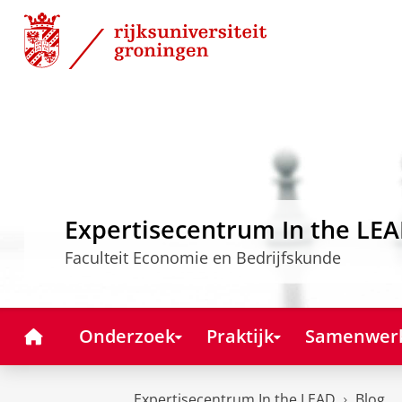
Skip
Skip
to
to
Content
Navigation
Expertisecentrum In the LE
Faculteit Economie en Bedrijfskunde
Home
Onderzoek
Praktijk
Samenwer
Expertisecentrum In the LEAD
Blog