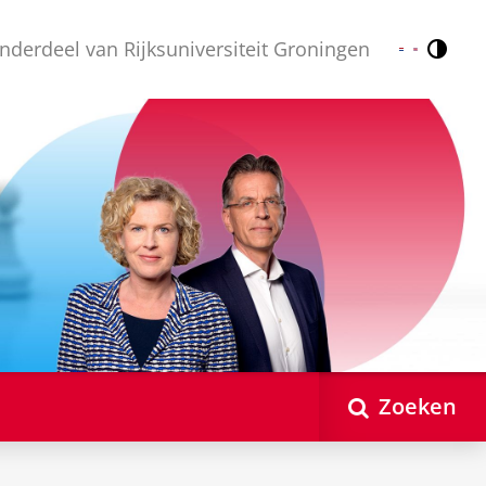
nderdeel van Rijksuniversiteit Groningen
Contr
Nederlands
English
Zoeken