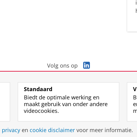
L
Volg ons op
i
n
k
Standaard
V
e
Biedt de optimale werking en
B
d
maakt gebruik van onder andere
e
I
videocookies.
m
n
-
p
Disclaimer & Copyright
Privacy
Cookies
Inlo
e
privacy
en
cookie disclaimer
voor meer informatie.
a