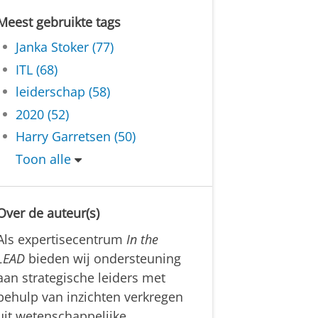
Meest gebruikte tags
Janka Stoker (77)
ITL (68)
leiderschap (58)
2020 (52)
Harry Garretsen (50)
Toon alle
Over de auteur(s)
Als expertisecentrum
In the
LEAD
bieden wij ondersteuning
aan strategische leiders met
behulp van inzichten verkregen
uit wetenschappelijke