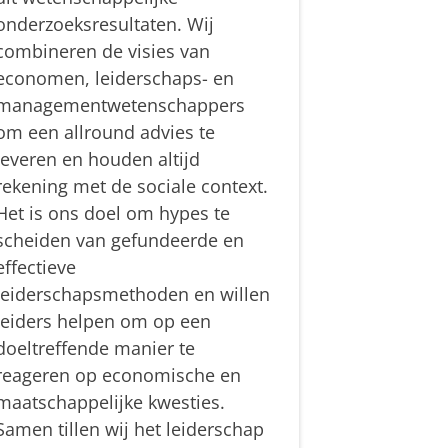
onderzoeksresultaten. Wij
combineren de visies van
economen, leiderschaps- en
managementwetenschappers
om een allround advies te
leveren en houden altijd
rekening met de sociale context.
Het is ons doel om hypes te
scheiden van gefundeerde en
effectieve
leiderschapsmethoden en willen
leiders helpen om op een
doeltreffende manier te
reageren op economische en
maatschappelijke kwesties.
Samen tillen wij het leiderschap