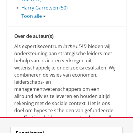
Harry Garretsen (50)
Toon alle
Over de auteur(s)
Als expertisecentrum
In the LEAD
bieden wij
ondersteuning aan strategische leiders met
behulp van inzichten verkregen uit
wetenschappelijke onderzoeksresultaten. Wij
combineren de visies van economen,
leiderschaps- en
managementwetenschappers om een
allround advies te leveren en houden altijd
rekening met de sociale context. Het is ons
doel om hypes te scheiden van gefundeerde
en effectieve leiderschapsmethoden en willen
leiders helpen om op een doeltreffende
manier te reageren op economische en