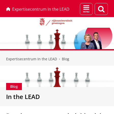
Menu
Zoek
Expertisecentrum In the LEAD
en
zoeken
Skip
Skip
to
to
Expertisecentrum In the LEAD
Blog
Content
Navigation
Blog
In the LEAD