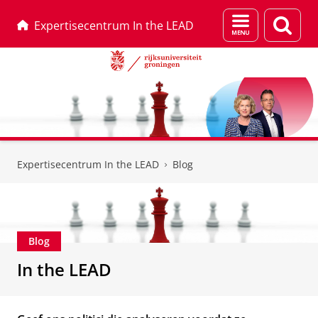
Menu
Zoek
Expertisecentrum In the LEAD
en
zoeken
Skip
Skip
to
to
Expertisecentrum In the LEAD
Blog
Content
Navigation
Blog
In the LEAD