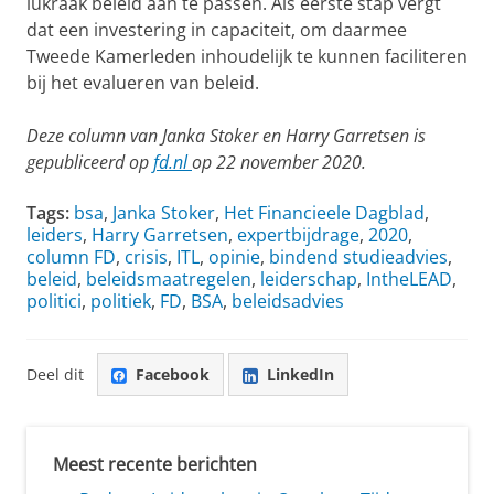
lukraak beleid aan te passen. Als eerste stap vergt
dat een investering in capaciteit, om daarmee
Tweede Kamerleden inhoudelijk te kunnen faciliteren
bij het evalueren van beleid.
Deze column van Janka Stoker en Harry Garretsen is
gepubliceerd op
fd.nl
op 22 november 2020.
Tags:
bsa
,
Janka Stoker
,
Het Financieele Dagblad
,
leiders
,
Harry Garretsen
,
expertbijdrage
,
2020
,
column FD
,
crisis
,
ITL
,
opinie
,
bindend studieadvies
,
beleid
,
beleidsmaatregelen
,
leiderschap
,
IntheLEAD
,
politici
,
politiek
,
FD
,
BSA
,
beleidsadvies
Deel dit
Facebook
LinkedIn
Meest recente berichten