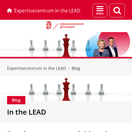
Menu
Zoek
Expertisecentrum In the LEAD
en
zoeken
Skip
Skip
to
to
Expertisecentrum In the LEAD
Blog
Content
Navigation
Blog
In the LEAD