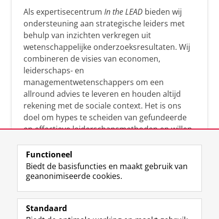
Als expertisecentrum
In the LEAD
bieden wij
ondersteuning aan strategische leiders met
behulp van inzichten verkregen uit
wetenschappelijke onderzoeksresultaten. Wij
combineren de visies van economen,
leiderschaps- en
managementwetenschappers om een
allround advies te leveren en houden altijd
rekening met de sociale context. Het is ons
doel om hypes te scheiden van gefundeerde
en effectieve leiderschapsmethoden en willen
leiders helpen om op een doeltreffende
manier te reageren op economische en
Functioneel
maatschappelijke kwesties. Samen tillen wij
Biedt de basisfuncties en maakt gebruik van
geanonimiseerde cookies.
het leiderschap in uw organisatie naar een
hoger niveau.
Standaard