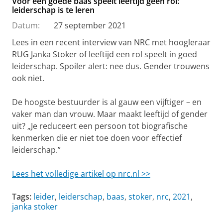
Voor een goede baas speelt leeftijd geen rol:
leiderschap is te leren
Datum:
27 september 2021
Lees in een recent interview van NRC met hoogleraar
RUG Janka Stoker of leeftijd een rol speelt in goed
leiderschap. Spoiler alert: nee dus. Gender trouwens
ook niet.
De hoogste bestuurder is al gauw een vijftiger – en
vaker man dan vrouw. Maar maakt leeftijd of gender
uit? „Je reduceert een persoon tot biografische
kenmerken die er niet toe doen voor effectief
leiderschap.”
Lees het volledige artikel op nrc.nl >>
Tags:
leider
,
leiderschap
,
baas
,
stoker
,
nrc
,
2021
,
janka stoker