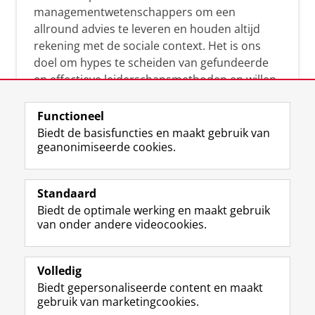
managementwetenschappers om een
allround advies te leveren en houden altijd
rekening met de sociale context. Het is ons
doel om hypes te scheiden van gefundeerde
en effectieve leiderschapsmethoden en willen
leiders helpen om op een doeltreffende
manier te reageren op economische en
Functioneel
maatschappelijke kwesties. Samen tillen wij
Biedt de basisfuncties en maakt gebruik van
geanonimiseerde cookies.
het leiderschap in uw organisatie naar een
hoger niveau.
Standaard
Biedt de optimale werking en maakt gebruik
van onder andere videocookies.
Volledig
L
Volg ons op
Biedt gepersonaliseerde content en maakt
i
gebruik van marketingcookies.
n