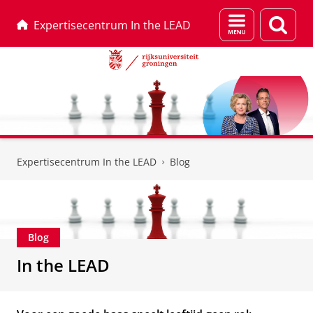
Menu
Zoek
Expertisecentrum In the LEAD
en
zoeken
Skip
Skip
to
to
Expertisecentrum In the LEAD
Blog
Content
Navigation
Blog
In the LEAD