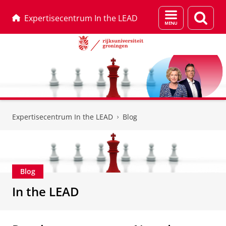
Menu
Zoek
Expertisecentrum In the LEAD
en
zoeken
Skip
Skip
to
to
Expertisecentrum In the LEAD
Blog
Content
Navigation
Blog
In the LEAD