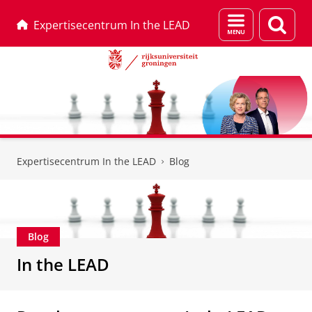
Menu
Zoek
Expertisecentrum In the LEAD
en
zoeken
Skip
Skip
to
to
Expertisecentrum In the LEAD
Blog
Content
Navigation
Blog
In the LEAD